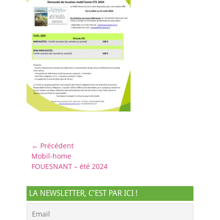
Navigation
← Précédent
Article
Mobil-home
de
précédent :
FOUESNANT – été 2024
l’article
LA NEWSLETTER, C’EST PAR ICI !