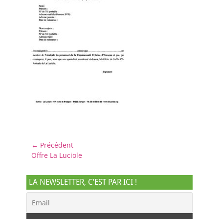
Navigation
← Précédent
Article
Offre La Luciole
de
précédent :
l’article
LA NEWSLETTER, C’EST PAR ICI !