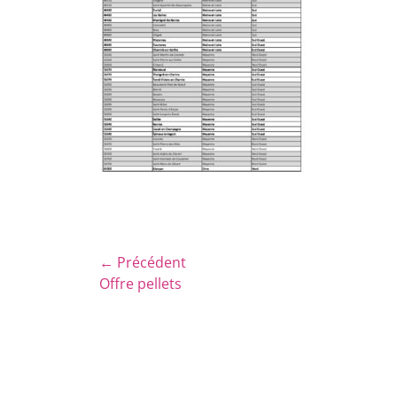
Navigation
← Précédent
Article
Offre pellets
de
précédent :
l’article