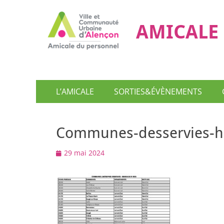
AMICALE 
Menu
Aller
L’AMICALE
SORTIES&ÉVÈNEMENTS
au
principal
contenu
Communes-desservies-ho
Posted
29 mai 2024
on