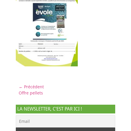
Navigation
← Précédent
Article
Offre pellets
de
précédent :
l’article
LA NEWSLETTER, C’EST PAR ICI !