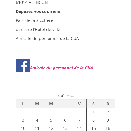
61014 ALENCON
Déposez vos courriers
:
Parc de la Sicotière
derrière l’Hôtel de ville
Amicale du personnel de la CUA
Amicale du personnel de la CUA
AOÛT 2026
L
M
M
J
V
S
D
1
2
3
4
5
6
7
8
9
10
11
12
13
14
15
16