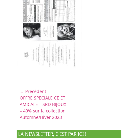
Navigation
← Précédent
Article
OFFRE SPECIALE CE ET
de
précédent :
AMICALE – SRD BIJOUX
l’article
– 40% sur la collection
Automne/Hiver 2023
LA NEWSLETTER, C’EST PAR ICI !