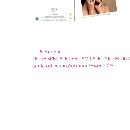
Navigation
← Précédent
Article
OFFRE SPECIALE CE ET AMICALE – SRD BIJOUX
de
précédent :
sur la collection Automne/Hiver 2023
l’article