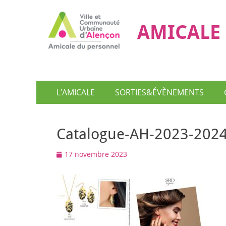
AMICALE 
Menu
Aller
L’AMICALE
SORTIES&ÉVÈNEMENTS
au
principal
contenu
Catalogue-AH-2023-202
Posted
17 novembre 2023
on