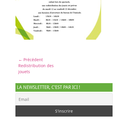
Navigation
← Précédent
Article
Redistribution des
de
précédent :
jouets
l’article
LA NEWSLETTER, C’EST PAR ICI !