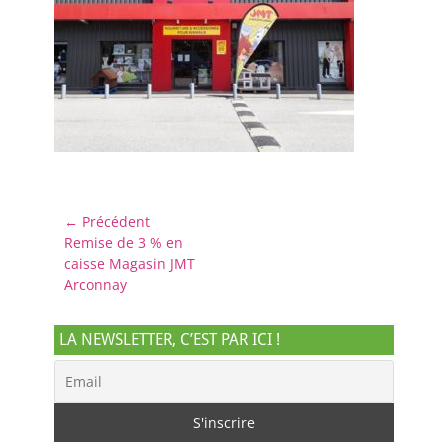
Navigation
← Précédent
Article
Remise de 3 % en
de
précédent :
caisse Magasin JMT
l’article
Arconnay
LA NEWSLETTER, C’EST PAR ICI !