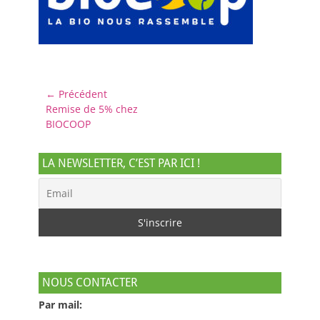
Navigation
← Précédent
Article
Remise de 5% chez
de
précédent :
BIOCOOP
l’article
LA NEWSLETTER, C’EST PAR ICI !
NOUS CONTACTER
Par mail: