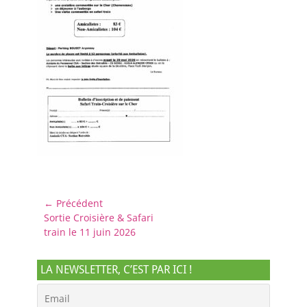
Navigation
← Précédent
Article
Sortie Croisière & Safari
de
précédent :
train le 11 juin 2026
l’article
LA NEWSLETTER, C’EST PAR ICI !