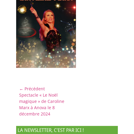
Navigation
← Précédent
Article
Spectacle « Le Noël
de
précédent :
magique » de Caroline
l’article
Marx à Anova le 8
décembre 2024
LA NEWSLETTER, C’EST PAR ICI !