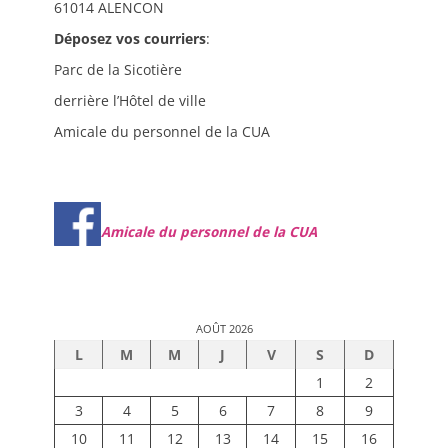
61014 ALENCON
Déposez vos courriers
:
Parc de la Sicotière
derrière l’Hôtel de ville
Amicale du personnel de la CUA
Amicale du personnel de la CUA
AOÛT 2026
L
M
M
J
V
S
D
1
2
3
4
5
6
7
8
9
10
11
12
13
14
15
16