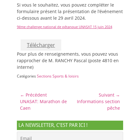
Si vous le souhaitez, vous pouvez compléter le
formulaire présent la présentation de l’événement
ci-dessous avant le 29 avril 2024.
9éme challenge national de pétanque UNASAT 15 juin 2024
Télécharger
Pour plus de renseignements, vous pouvez vous
rapprocher de M. RANCHY Pascal (poste 4810 en
interne)
Catégories
Sections Sports & loisirs
Navigation
← Précédent
Suivant →
Article
Article
UNASAT: Marathon de
Informations section
de
précédent :
suivant :
Caen
pêche
l’article
LA NEWSLETTER, C’EST PAR ICI !