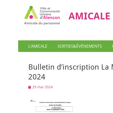
AMICALE 
Menu
Aller
L’AMICALE
SORTIES&ÉVÈNEMENTS
au
principal
contenu
Bulletin d’inscription L
2024
Posted
29 mai 2024
on