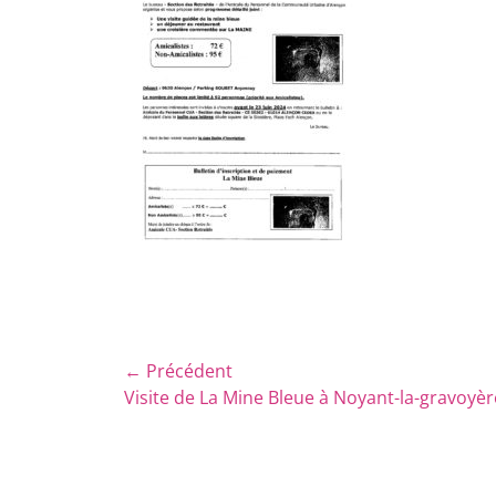
Navigation
← Précédent
Article
Visite de La Mine Bleue à Noyant-la-gravoyèr
de
précédent :
l’article