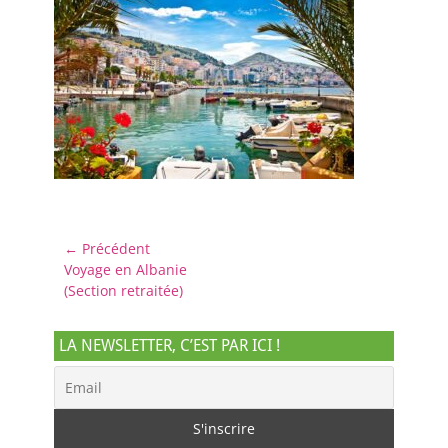
Navigation
← Précédent
Article
Voyage en Albanie
de
précédent :
(Section retraitée)
l’article
LA NEWSLETTER, C’EST PAR ICI !