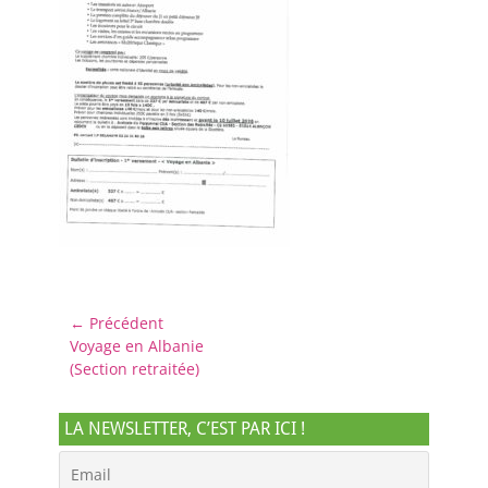
Navigation
← Précédent
Article
Voyage en Albanie
de
précédent :
(Section retraitée)
l’article
LA NEWSLETTER, C’EST PAR ICI !