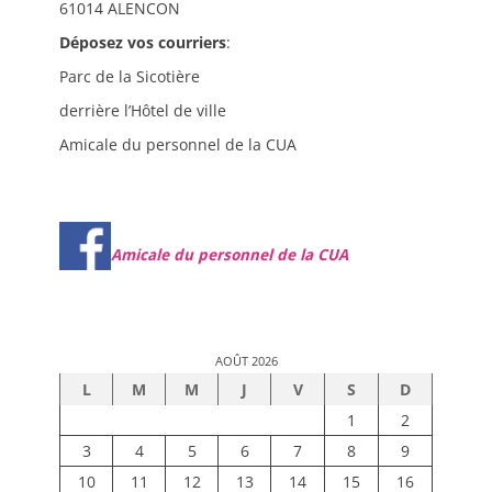
61014 ALENCON
Déposez vos courriers
:
Parc de la Sicotière
derrière l’Hôtel de ville
Amicale du personnel de la CUA
Amicale du personnel de la CUA
AOÛT 2026
L
M
M
J
V
S
D
1
2
3
4
5
6
7
8
9
10
11
12
13
14
15
16