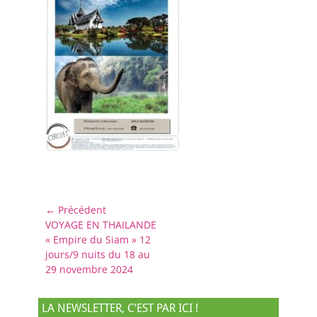
Navigation
← Précédent
Article
VOYAGE EN THAILANDE
de
précédent :
« Empire du Siam » 12
l’article
jours/9 nuits du 18 au
29 novembre 2024
LA NEWSLETTER, C’EST PAR ICI !