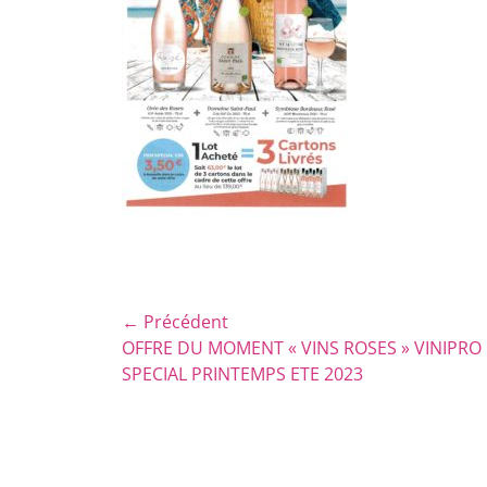
Navigation
← Précédent
Article
OFFRE DU MOMENT « VINS ROSES » VINIPRO
de
précédent :
SPECIAL PRINTEMPS ETE 2023
l’article