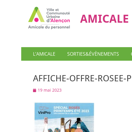
AMICALE 
Menu
Aller
L’AMICALE
SORTIES&ÉVÈNEMENTS
au
principal
contenu
AFFICHE-OFFRE-ROSEE-
Posted
19 mai 2023
on