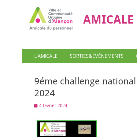
AMICALE 
Menu
Aller
L’AMICALE
SORTIES&ÉVÈNEMENTS
au
principal
contenu
9éme challenge nationa
2024
Posted
4 février 2024
on