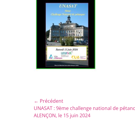
Navigation
← Précédent
Article
UNASAT : 9ème challenge national de pétan
de
précédent :
ALENÇON, le 15 juin 2024
l’article