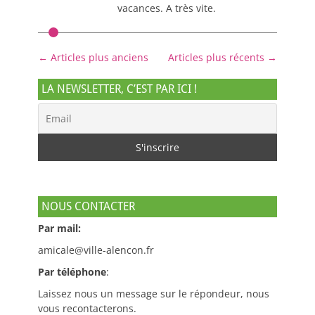
vacances. A très vite.
Navigation
←
Articles plus anciens
Articles plus récents
→
des
articles
LA NEWSLETTER, C’EST PAR ICI !
NOUS CONTACTER
Par mail:
amicale@ville-alencon.fr
Par téléphone
:
Laissez nous un message sur le répondeur, nous
vous recontacterons.