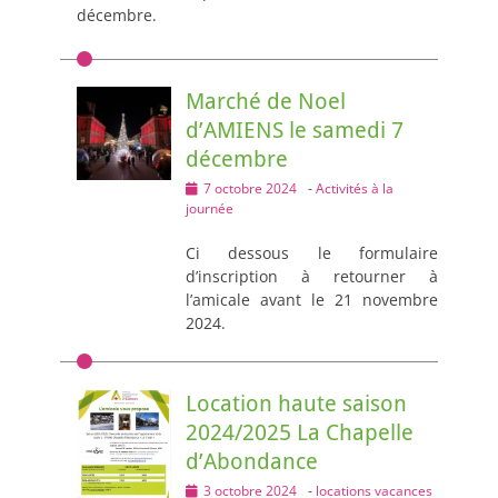
décembre.
Marché de Noel
d’AMIENS le samedi 7
décembre
Posted
7 octobre 2024
-
Activités à la
on
journée
Ci dessous le formulaire
d’inscription à retourner à
l’amicale avant le 21 novembre
2024.
Location haute saison
2024/2025 La Chapelle
d’Abondance
Posted
3 octobre 2024
-
locations vacances