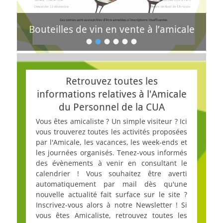
Bouteilles de vin en vente à l’amicale
•
•
•
•
•
•
Posté
le
de
Calendrier des sorties 2026
Agnès
Retrouvez toutes les
Posté
OZDAG
le
informations relatives à l'Amicale
de
du Personnel de la CUA
Agnès
Vous êtes amicaliste ? Un simple visiteur ? Ici
OZDAG
vous trouverez toutes les activités proposées
par l'Amicale, les vacances, les week-ends et
les journées organisés. Tenez-vous informés
des évènements à venir en consultant le
calendrier ! Vous souhaitez être averti
automatiquement par mail dès qu'une
nouvelle actualité fait surface sur le site ?
Inscrivez-vous alors à notre Newsletter ! Si
vous êtes Amicaliste, retrouvez toutes les