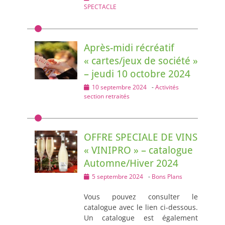
on
SPECTACLE
Après-midi récréatif
« cartes/jeux de société »
– jeudi 10 octobre 2024
Posted
10 septembre 2024
-
Activités
on
section retraités
OFFRE SPECIALE DE VINS
« VINIPRO » – catalogue
Automne/Hiver 2024
Posted
5 septembre 2024
-
Bons Plans
on
Vous pouvez consulter le
catalogue avec le lien ci-dessous.
Un catalogue est également